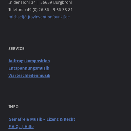
In der Hohl 34 | 56659 Burgbrohl
Telefon: +49 (0) 26 36 - 9 66 38 81
michael[ät]toyinvention[punkt]de
SERVICE
Auftragskomposition
Entspannungsmusik
Warteschleifenmusik
INFO
Gemafreie Musik – Lizenz & Recht
F.A.Q. | Hilfe