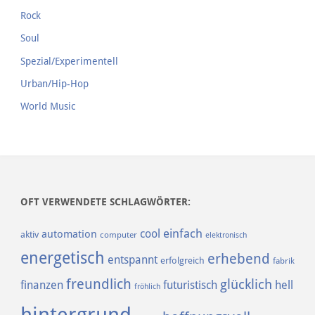
Rock
Soul
Spezial/Experimentell
Urban/Hip-Hop
World Music
OFT VERWENDETE SCHLAGWÖRTER:
einfach
cool
automation
aktiv
computer
elektronisch
energetisch
erhebend
entspannt
erfolgreich
fabrik
freundlich
glücklich
finanzen
futuristisch
hell
fröhlich