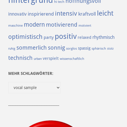
hintergrund
hoffnungsvoll
hi tech
leicht
intensiv
inspirierend
kraftvoll
innovativ
modern
motivierend
maschine
motiviert
positiv
optimistisch
rhythmisch
party
relaxed
sommerlich
sonnig
spassig
sorglos
sphärisch
ruhig
stolz
technisch
verspielt
urban
wissenschaftlich
MEHR SCHLAGWÖRTER:
______________________________