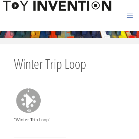
Zum Inhalt springen
T
O
Y
I
Winter Trip Loop
N
V
E
N
T
I
O
N
“Winter Trip Loop”.