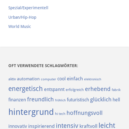
Spezial/Experimentell
Urban/Hip-Hop
World Music
OFT VERWENDETE SCHLAGWÖRTER:
einfach
cool
automation
aktiv
computer
elektronisch
energetisch
erhebend
entspannt
erfolgreich
fabrik
freundlich
glücklich
finanzen
futuristisch
hell
fröhlich
hintergrund
hoffnungsvoll
hi tech
leicht
intensiv
inspirierend
kraftvoll
innovativ