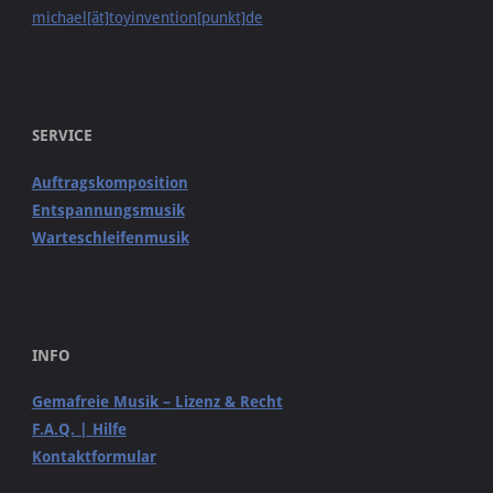
michael[ät]toyinvention[punkt]de
SERVICE
Auftragskomposition
Entspannungsmusik
Warteschleifenmusik
INFO
Gemafreie Musik – Lizenz & Recht
F.A.Q. | Hilfe
Kontaktformular