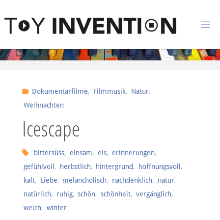
Zum Inhalt springen
T
O
Y
I
Dokumentarfilme
,
Filmmusik
,
Natur
,
N
Weihnachten
V
Icescape
E
N
bittersüss
,
einsam
,
eis
,
erinnerungen
,
T
I
gefühlvoll
,
herbstlich
,
hintergrund
,
hoffnungsvoll
,
O
kalt
,
Liebe
,
melancholisch
,
nachdenklich
,
natur
,
N
natürlich
,
ruhig
,
schön
,
schönheit
,
vergänglich
,
weich
,
winter