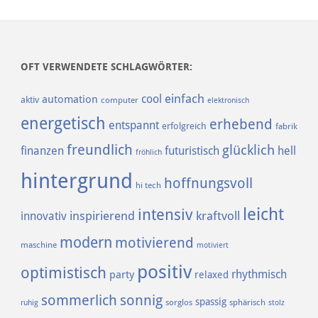
OFT VERWENDETE SCHLAGWÖRTER:
einfach
cool
automation
aktiv
computer
elektronisch
energetisch
erhebend
entspannt
erfolgreich
fabrik
freundlich
glücklich
finanzen
futuristisch
hell
fröhlich
hintergrund
hoffnungsvoll
hi tech
leicht
intensiv
inspirierend
kraftvoll
innovativ
modern
motivierend
maschine
motiviert
positiv
optimistisch
rhythmisch
party
relaxed
sommerlich
sonnig
spassig
sorglos
sphärisch
ruhig
stolz