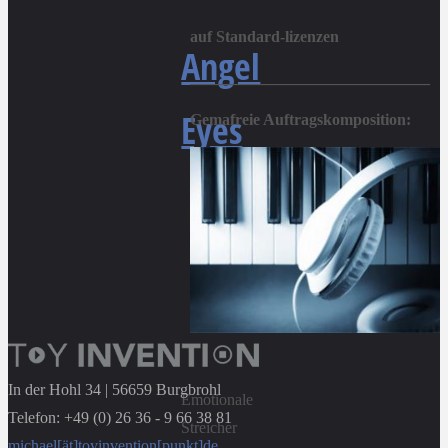
auf Standard-lizenzen
Angel
______________________________
Eyes
Gemafreie Auftragskomposition:
In der Hohl 34 | 56659 Burgbrohl
Emotionale
Telefon: +49 (0) 26 36 - 9 66 38 81
Streicher
michael[ät]toyinvention[punkt]de