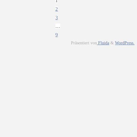
1
Seitennummerierun
2
3
…
9
Präsentiert von
Fluida
&
WordPress.