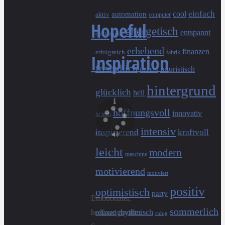
cool
einfach
automation
aktiv
computer
Hopeful
energetisch
entspannt
elektronisch
erhebend
finanzen
erfolgreich
fabrik
Inspiration
freundlich
futuristisch
fröhlich
hintergrund
glücklich
hell
hoffnungsvoll
innovativ
hi tech
intensiv
inspirierend
kraftvoll
leicht
modern
maschine
motivierend
motiviert
positiv
optimistisch
party
Emotionaler,
sommerlich
rhythmisch
hoffnungsvoller
relaxed
ruhig