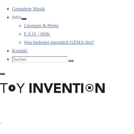
Gemafreie Musik
Infos
Lizenzen & Preise
Zum Inhalt springen
F.A.Q. | Hilfe
Was bedeutet eigentlich GEMA-frei?
Kontakt
Suchen
Suchen nach:
Suchen
Kontakt
Musiksuche:
Schlagwort:
Suchen nach:
Suchen
Schlagwörter
Liebe
T
o
y
I
n
v
e
n
t
i
o
n
Themen
GEMAfreie
Musik