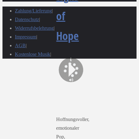
Zahlung/Lieferung
|
of
Datenschutz
|
Widerrufsbelehrung
|
Hope
Impressum
|
AGB
|
Kostenlose Musik
|
Hoffnungsvoller,
emotionaler
Pop,