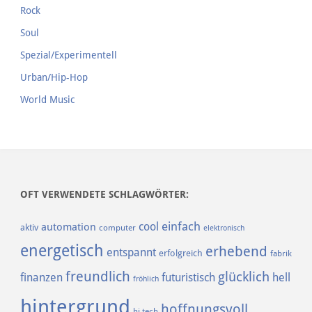
Rock
Soul
Spezial/Experimentell
Urban/Hip-Hop
World Music
OFT VERWENDETE SCHLAGWÖRTER:
einfach
cool
automation
aktiv
computer
elektronisch
energetisch
erhebend
entspannt
erfolgreich
fabrik
freundlich
glücklich
finanzen
futuristisch
hell
fröhlich
hintergrund
hoffnungsvoll
hi tech