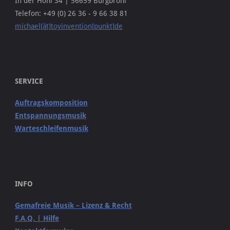
In der Hohl 34 | 56659 Burgbrohl
Telefon: +49 (0) 26 36 - 9 66 38 81
michael[ät]toyinvention[punkt]de
SERVICE
Auftragskomposition
Entspannungsmusik
Warteschleifenmusik
INFO
Gemafreie Musik – Lizenz & Recht
F.A.Q. | Hilfe