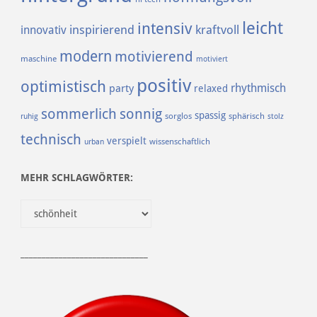
leicht
intensiv
inspirierend
kraftvoll
innovativ
modern
motivierend
maschine
motiviert
positiv
optimistisch
rhythmisch
party
relaxed
sommerlich
sonnig
spassig
sorglos
sphärisch
ruhig
stolz
technisch
verspielt
urban
wissenschaftlich
MEHR SCHLAGWÖRTER:
______________________________