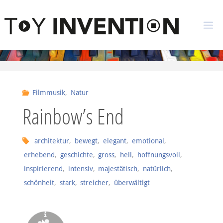
Zum Inhalt springen
T
O
Y
I
Filmmusik
,
Natur
N
Rainbow’s End
V
E
N
architektur
,
bewegt
,
elegant
,
emotional
,
erhebend
,
geschichte
,
gross
,
hell
,
hoffnungsvoll
,
T
I
inspirierend
,
intensiv
,
majestätisch
,
natürlich
,
O
schönheit
,
stark
,
streicher
,
überwältigt
N