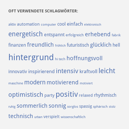
OFT VERWENDETE SCHLAGWÖRTER:
einfach
cool
automation
aktiv
computer
elektronisch
energetisch
erhebend
entspannt
erfolgreich
fabrik
freundlich
glücklich
finanzen
futuristisch
hell
fröhlich
hintergrund
hoffnungsvoll
hi tech
leicht
intensiv
inspirierend
kraftvoll
innovativ
modern
motivierend
maschine
motiviert
positiv
optimistisch
rhythmisch
party
relaxed
sommerlich
sonnig
spassig
sorglos
sphärisch
ruhig
stolz
technisch
verspielt
urban
wissenschaftlich