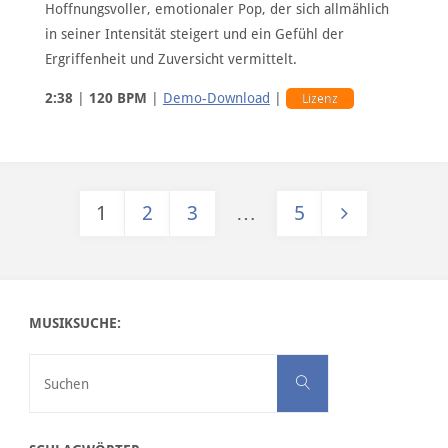
Hoffnungsvoller, emotionaler Pop, der sich allmählich
in seiner Intensität steigert und ein Gefühl der
Ergriffenheit und Zuversicht vermittelt.
2:38
|
120 BPM
|
Demo-Download
|
Lizenz
1
2
3
…
5
Seitennummerierung der Beiträge
MUSIKSUCHE:
Suchen nach:
Suchen