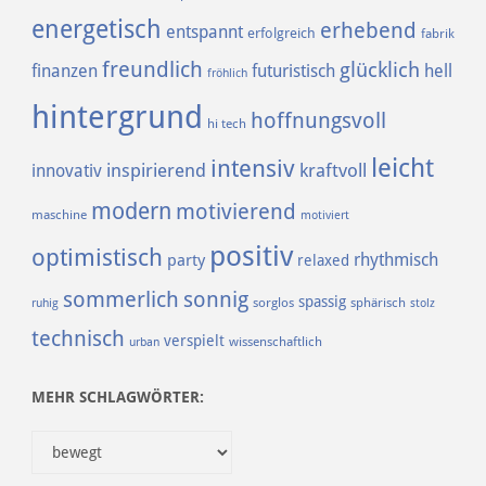
energetisch
erhebend
entspannt
erfolgreich
fabrik
freundlich
glücklich
finanzen
futuristisch
hell
fröhlich
hintergrund
hoffnungsvoll
hi tech
leicht
intensiv
inspirierend
kraftvoll
innovativ
modern
motivierend
maschine
motiviert
positiv
optimistisch
rhythmisch
party
relaxed
sommerlich
sonnig
spassig
sorglos
sphärisch
ruhig
stolz
technisch
verspielt
urban
wissenschaftlich
MEHR SCHLAGWÖRTER: