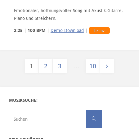
Emotionaler, hoffnungsvoller Song mit Akustik-Gitarre,
Piano und Streichern.
2:25
|
100 BPM
|
Demo-Download
|
Lizenz
1
2
3
…
10
Seitennummerierung der Beiträge
MUSIKSUCHE:
Suchen nach:
Suchen