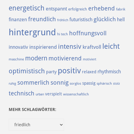
energetisch
erhebend
entspannt
erfolgreich
fabrik
freundlich
glücklich
finanzen
futuristisch
hell
fröhlich
hintergrund
hoffnungsvoll
hi tech
leicht
intensiv
inspirierend
kraftvoll
innovativ
modern
motivierend
maschine
motiviert
positiv
optimistisch
rhythmisch
party
relaxed
sommerlich
sonnig
spassig
sorglos
sphärisch
ruhig
stolz
technisch
verspielt
urban
wissenschaftlich
MEHR SCHLAGWÖRTER: