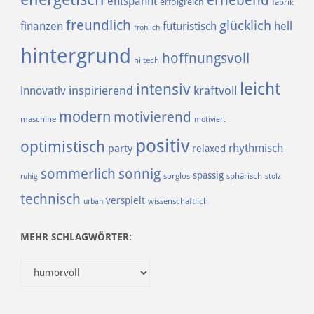
entspannt
erfolgreich
fabrik
freundlich
glücklich
finanzen
futuristisch
hell
fröhlich
hintergrund
hoffnungsvoll
hi tech
leicht
intensiv
inspirierend
kraftvoll
innovativ
modern
motivierend
maschine
motiviert
positiv
optimistisch
rhythmisch
party
relaxed
sommerlich
sonnig
spassig
sorglos
sphärisch
ruhig
stolz
technisch
verspielt
urban
wissenschaftlich
MEHR SCHLAGWÖRTER:
______________________________