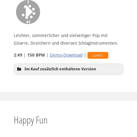
60sec-Version B
Leichter, sommerlicher und vielseitiger Pop mit
Gitarre, Streichern und diversen Schlaginstrumenten.
30sec-Version A
2:49
|
150 BPM
|
Demo-Download
|
Lizenz
Im Kauf zusätzlich enthaltene Version
30sec-Version B
Intro
Happy Fun
30sec-Version C