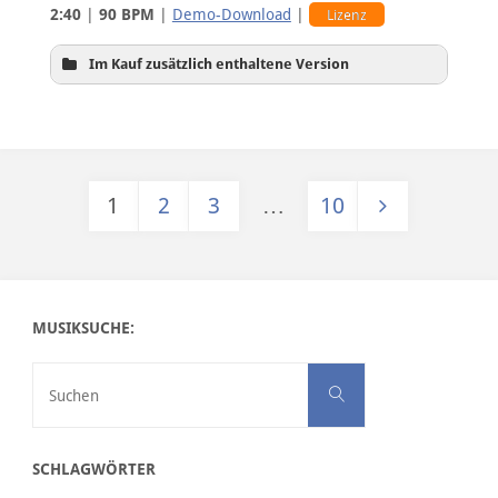
2:40
|
90 BPM
|
Demo-Download
|
Lizenz
Im Kauf zusätzlich enthaltene Version
1
2
3
…
10
Intro
Seitennummerierung der Beiträge
MUSIKSUCHE:
Suchen nach:
Suchen
SCHLAGWÖRTER