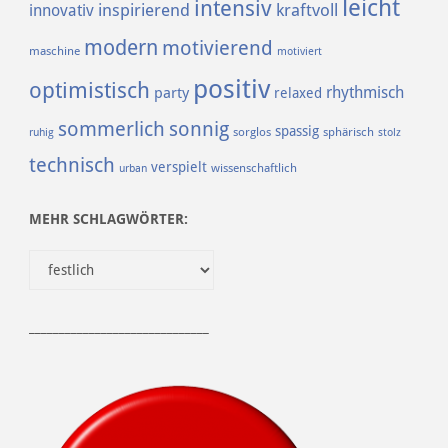
leicht
intensiv
inspirierend
kraftvoll
innovativ
modern
motivierend
maschine
motiviert
positiv
optimistisch
rhythmisch
party
relaxed
sommerlich
sonnig
spassig
sorglos
sphärisch
ruhig
stolz
technisch
verspielt
urban
wissenschaftlich
MEHR SCHLAGWÖRTER:
______________________________