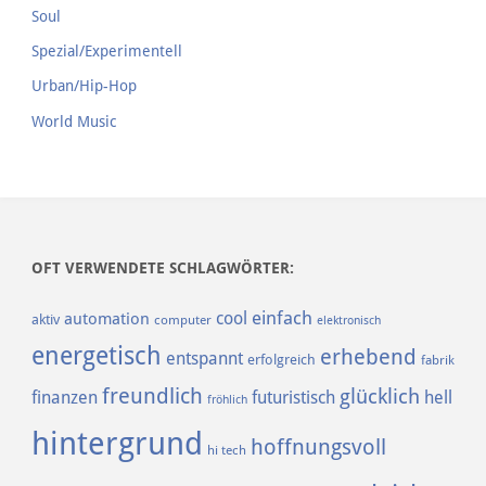
Soul
Spezial/Experimentell
Urban/Hip-Hop
World Music
OFT VERWENDETE SCHLAGWÖRTER:
einfach
cool
automation
aktiv
computer
elektronisch
energetisch
erhebend
entspannt
erfolgreich
fabrik
freundlich
glücklich
finanzen
futuristisch
hell
fröhlich
hintergrund
hoffnungsvoll
hi tech