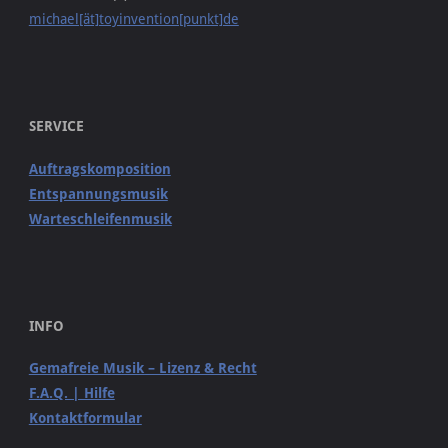
michael[ät]toyinvention[punkt]de
SERVICE
Auftragskomposition
Entspannungsmusik
Warteschleifenmusik
INFO
Gemafreie Musik – Lizenz & Recht
F.A.Q. | Hilfe
Kontaktformular