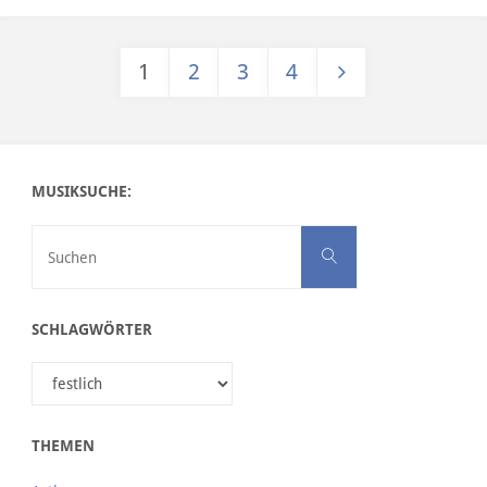
Intro
1
2
3
4
Seitennummerierung der Beitr
MUSIKSUCHE:
Suchen nach:
Suchen
SCHLAGWÖRTER
THEMEN