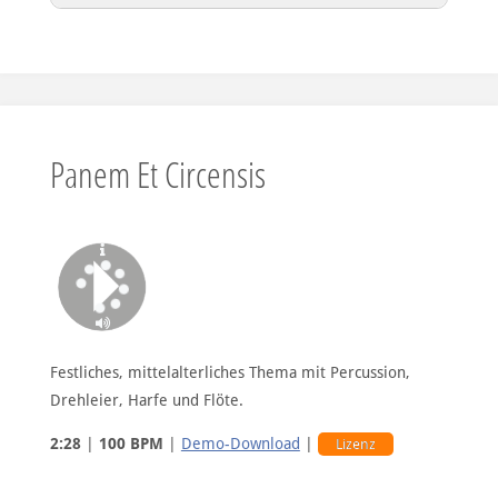
Hintergrundversion
Panem Et Circensis
60sec-Version
Festliches, mittelalterliches Thema mit Percussion,
Drehleier, Harfe und Flöte.
30sec-Version
2:28
|
100 BPM
|
Demo-Download
|
Lizenz