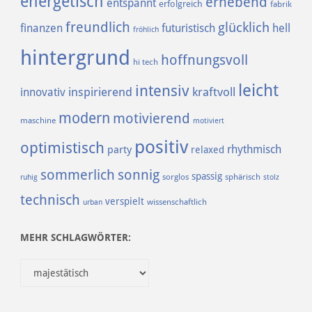
energetisch
erhebend
entspannt
erfolgreich
fabrik
freundlich
glücklich
finanzen
futuristisch
hell
fröhlich
hintergrund
hoffnungsvoll
hi tech
leicht
intensiv
inspirierend
kraftvoll
innovativ
modern
motivierend
maschine
motiviert
positiv
optimistisch
rhythmisch
party
relaxed
sommerlich
sonnig
spassig
sorglos
sphärisch
ruhig
stolz
technisch
verspielt
urban
wissenschaftlich
MEHR SCHLAGWÖRTER: