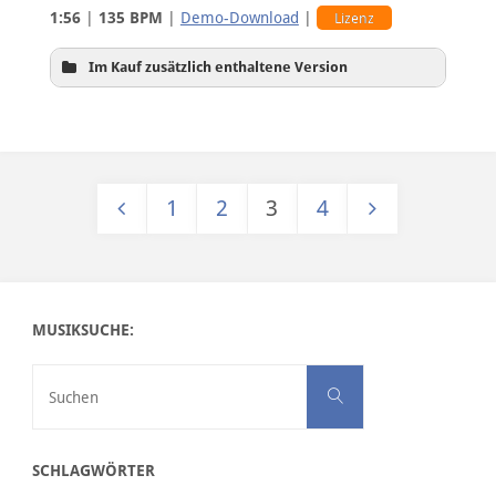
1:56
|
135 BPM
|
Demo-Download
|
Lizenz
Im Kauf zusätzlich enthaltene Version
1
2
3
4
ohne Solo-Melodien
Seitennummerierung der Beiträg
MUSIKSUCHE:
Suchen nach:
Suchen
SCHLAGWÖRTER